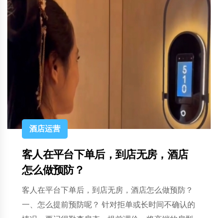
产品资讯
别再为PMS花冤枉钱！千来云10套特
价名额，专为中小微酒店减负
开中小酒店的老板们，最近是不是总在为这些事头
疼？ 前台小姑娘刚上手半个月，换个PMS系统又