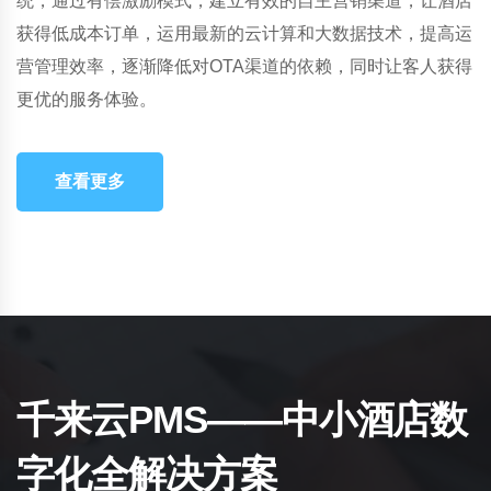
统，通过有偿激励模式，建立有效的自主营销渠道，让酒店
获得低成本订单，运用最新的云计算和大数据技术，提高运
营管理效率，逐渐降低对OTA渠道的依赖，同时让客人获得
更优的服务体验。
查看更多
千来云PMS
提供酒店客房一揽子解决方案
千来云PMS——中小酒店数
除酒店管理系统，我们还提供酒店弱电安防及
运维、酒店营销策划、软件开发等
字化全解决方案