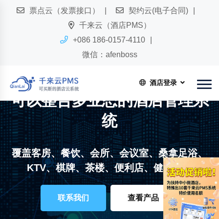
票点云（发票接口）
契约云(电子合同)
千来云（酒店PMS）
+086 186-0157-4110
微信：afenboss
酒店登录
千来云PMS