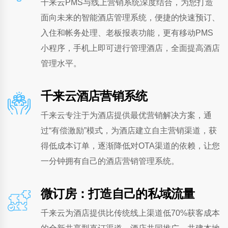
千来云PMS与线上营销系统深度结合，为您打造
面向未来的智能酒店管理系统，便捷的快速预订、
入住和帐务处理、老板报表功能，更有移动PMS
小程序，手机上即可进行管理酒店，全面提高酒店
管理水平。
千来云酒店营销系统
千来云PMS
千来云专注于为酒店提供最优营销解决方案，通
可买断的酒店云管理系统
过“有偿激励”模式，为酒店建立自主营销渠道，获
得低成本订单，逐渐降低对OTA渠道的依赖，让您
一分钟拥有自己的酒店营销管理系统。
全功能开放、不限房间数(买断)、免费门锁对
接、全年免费系统更新
微订房：打造自己的私域流量
联系我们
查看产品
千来云为酒店提供比传统线上渠道低70%获客成本